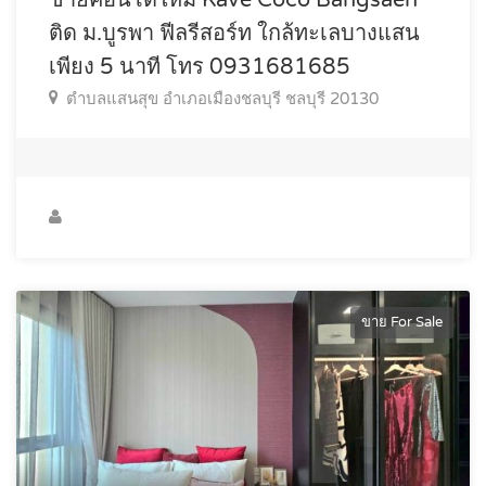
ขายคอนโดใหม่ Kave Coco Bangsaen
ติด ม.บูรพา ฟีลรีสอร์ท ใกล้ทะเลบางแสน
เพียง 5 นาที โทร 0931681685
ตำบลแสนสุข อำเภอเมืองชลบุรี ชลบุรี 20130
ขาย For Sale