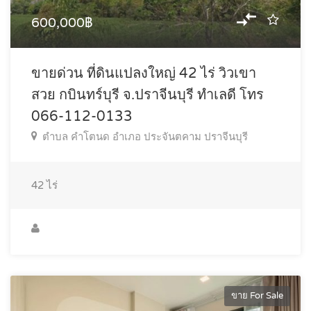
600,000฿
ขายด่วน ที่ดินแปลงใหญ่ 42 ไร่ วิวเขา
สวย กบินทร์บุรี จ.ปราจีนบุรี ทำเลดี โทร
066-112-0133
ตำบล คำโตนด อำเภอ ประจันตคาม ปราจีนบุรี
42
ไร่
ขาย For Sale