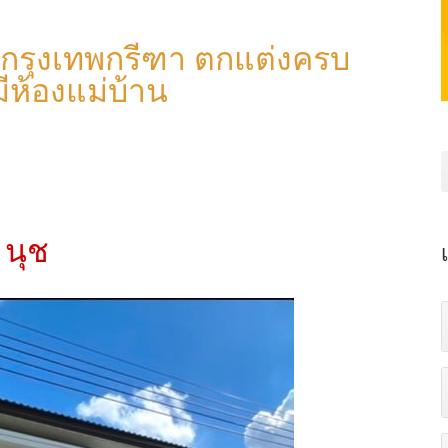
 กรุงเทพกรีฑา ตกแต่งครบ
มีห้องแม่บ้าน
 นุช