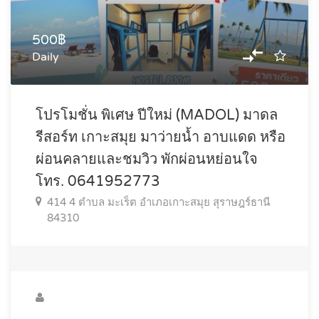
500฿
Daily
โปรโมชั่น พิเศษ ปีใหม่ (MADOL) มาดล
รีสอร์ท เกาะสมุย มาว่ายนํ้า อาบแดด หรือ
ผ่อนคลายและชมวิว พักผ่อนหย่อนใจ
โทร. 0641952773
414 4 ตำบล มะเร็ต อำเภอเกาะสมุย สุราษฎร์ธานี
84310