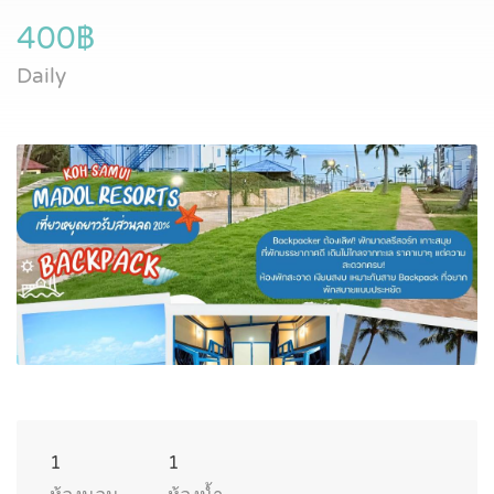
400฿
Daily
1
1