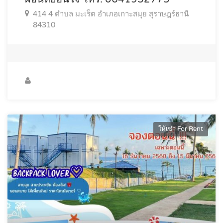
414 4 ตำบล มะเร็ต อำเภอเกาะสมุย สุราษฎร์ธานี
84310
ให้เช่า For Rent