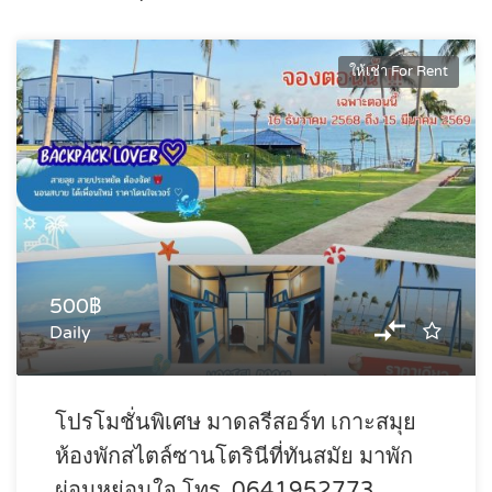
ให้เช่า For Rent
500฿
Daily
โปรโมชั่นพิเศษ มาดลรีสอร์ท เกาะสมุย
ห้องพักสไตล์ซานโตรินีที่ทันสมัย มาพัก
ผ่อนหย่อนใจ โทร. 0641952773