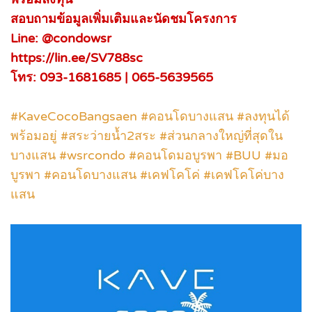
สอบถามข้อมูลเพิ่มเติมและนัดชมโครงการ
Line: @condowsr
https://lin.ee/SV788sc
โทร: 093-1681685 | 065-5639565
#KaveCocoBangsaen #คอนโดบางแสน #ลงทุนได้
พร้อมอยู่ #สระว่ายน้ำ2สระ #ส่วนกลางใหญ่ที่สุดใน
บางแสน #wsrcondo #คอนโดมอบูรพา #BUU #มอ
บูรพา #คอนโดบางแสน #เคฟโคโค่ #เคฟโคโค่บาง
แสน