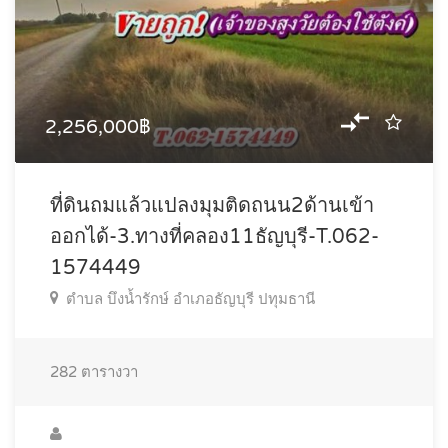
2,256,000฿
ที่ดินถมแล้วแปลงมุมติดถนน2ด้านเข้า
ออกได้-3.ทางที่คลอง11ธัญบุรี-T.062-
1574449
ตำบล บึงน้ำรักษ์ อำเภอธัญบุรี ปทุมธานี
282
ตารางวา