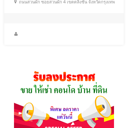
ถนนสวนผัก ซอยสวนผัก 4 เขตตลิ่งชัน จังหวัดกรุงเทพ