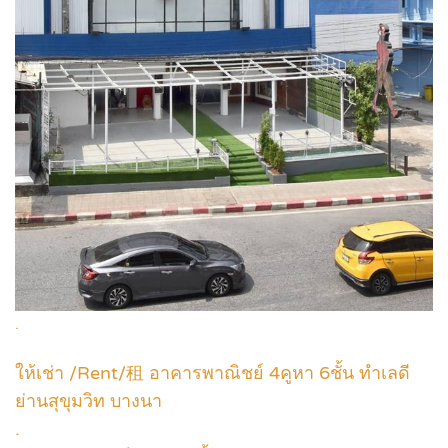
.
ให้เช่า /Rent/租 อาคารพาณิชย์ 4คูหา 6ชั้น ทำเลดี
ย่านสุขุมวิท บางนา
.