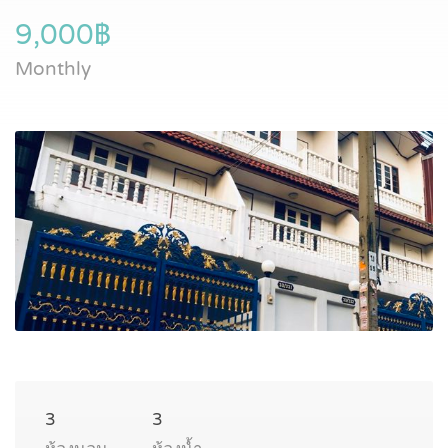
9,000฿
Monthly
3
3