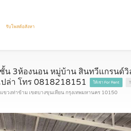
รับโพสต์อสังหา
3ชั้น 3ห้องนอน หมู่บ้าน สินทวีแกรนด์ว
านเปล่า โทร 0818218151
ให้เช่า For Rent
เลจ แขวงท่าข้าม เขตบางขุนเทียน กรุงเทพมหานคร 10150