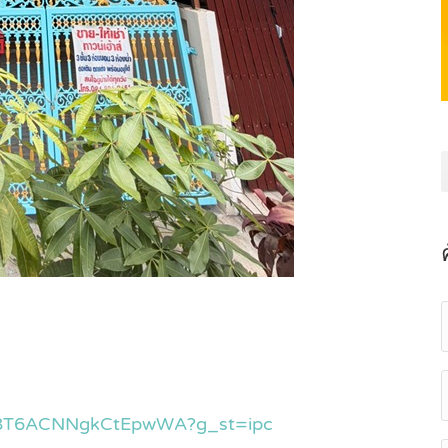
/P8T6ACNNgkCtEpwWA?g_st=ipc