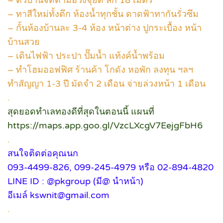
– ตัวบ้านจัดตามฮวงจุ้ยดี ลึก 18 เมตร
– ทาสีใหม่ทั้งตึก ห้องน้ำทุกชั้น ดาดฟ้าทากันรั่วซึม
– กั้นห้องบ้านละ 3-4 ห้อง หน้าต่าง ปูกระเบื้อง หน้า
บ้านสวย
– เดินไฟฟ้า ประปา ปั๊มน้ำ แท้งค์น้ำพร้อม
– ทำโฮมออฟฟิศ ร้านค้า โกดัง หอพัก ลงทุน ฯลฯ
ทำสัญญา 1-3 ปี มัดจำ 2 เดือน จ่ายล่วงหน้า 1 เดือน
.
สุดยอดทำเลทองดีที่สุดในตอนนี้ แผนที่
https://maps.app.goo.gl/VzcLXcgV7EejgFbH6
.
สนใจติดต่อคุณนก
093-4499-826, 099-245-4979 หรือ 02-894-4820
LINE ID : @pkgroup (มี@ นำหน้า)
อีเมล์ kswnit@gmail.com
.