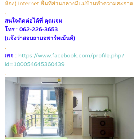
ห้อง) Internet พื้นที่ส่วนกลางมีแม่บ้านทำความสะอาด
.
สนใจติดต่อได้ที่ คุณเจม
โทร : 062-226-3653
(แจ้งว่าสอบถามอพาร์ทเม้นท์)
.
เพจ :
https://www.facebook.com/profile.php?
id=100054645360439
.