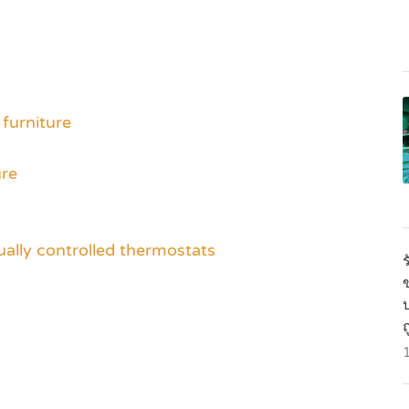
furniture
ure
dually controlled thermostats
ข