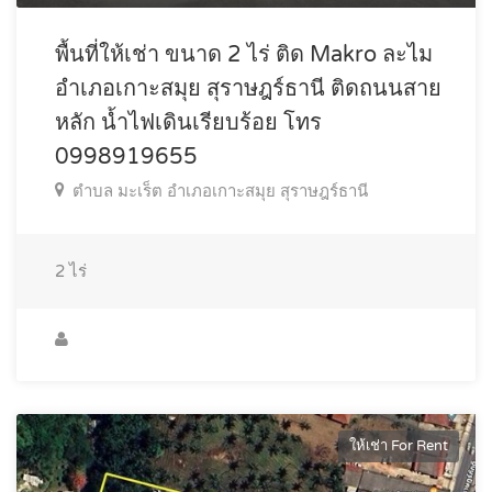
พื้นที่ให้เช่า ขนาด 2 ไร่ ติด Makro ละไม
อำเภอเกาะสมุย สุราษฎร์ธานี ติดถนนสาย
หลัก น้ำไฟเดินเรียบร้อย โทร
0998919655
ตำบล มะเร็ต อำเภอเกาะสมุย สุราษฎร์ธานี
2
ไร่
ให้เช่า For Rent