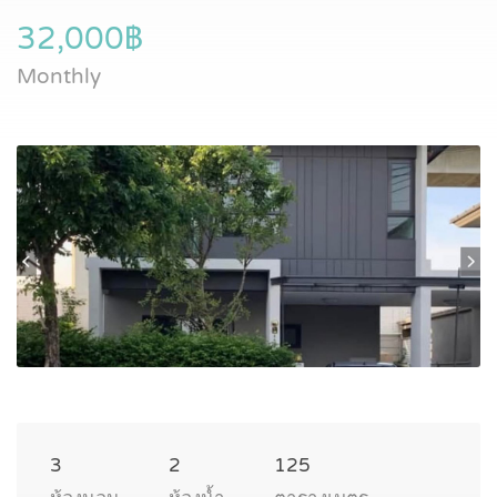
32,000฿
Monthly
3
2
125