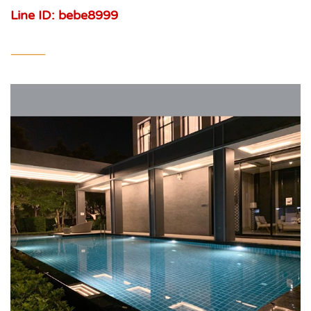
Line ID: bebe8999
⸻