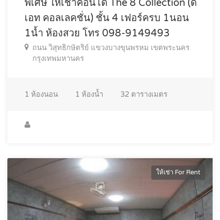
พิเศษ ให้เช่าคอนโด The 8 Collection (ดิ
เอท คอลเลคชั่น) ชั้น 4 เฟอร์ครบ 1นอน
1น้ำ ห้องสวย โทร 098-9149493
ถนน วิสุทธิกษัตริย์ แขวงบางขุนพรหม เขตพระนคร
กรุงเทพมหานคร
1
ห้องนอน
1
ห้องน้ำ
32
ตารางเมตร
ให้เช่า For Rent