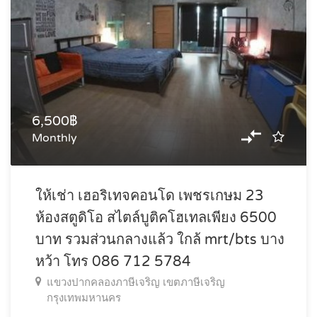
6,500฿
Monthly
ให้เช่า เฮอริเทจคอนโด เพชรเกษม 23
ห้องสตูดิโอ สไตล์บูติคโฮเทลเพียง 6500
บาท รวมส่วนกลางแล้ว ใกล้ mrt/bts บาง
หว้า โทร 086 712 5784
แขวงปากคลองภาษีเจริญ เขตภาษีเจริญ
กรุงเทพมหานคร