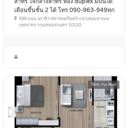
สาทร ใจกลางสาทร ห้อง duplex มีบันได
เดือนขึ้นชั้น 2 ได้ โทร 090-963-949หก
599 ถนน นราธิวาสราชนครินทร์ แขวงทุ่งมหาเมฆ
เขตสาทร กรุงเทพมหานคร 10120
ให้เช่า For Rent