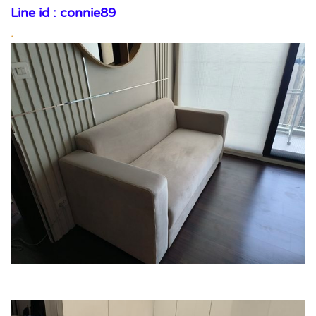
Line id : connie89
.