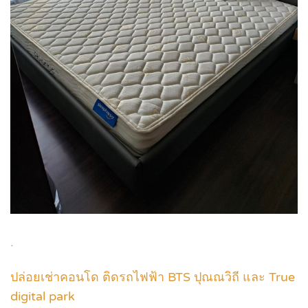
.
ปล่อยเช่าคอนโด ติดรถไฟฟ้า BTS ปุณณวิถี และ True
digital park