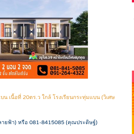
บน เนื้อที่ 20ตร.ว ใกล้ โรงเรียนกระทุ่มแบน (วิเศษ
ายฟ้า) หรือ 081-8415085 (คุณประดิษฐ์)