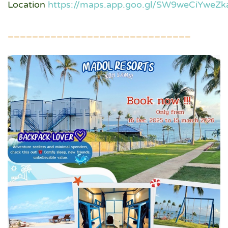
Location
https://maps.app.goo.gl/SW9weCiYweZk
______________________________