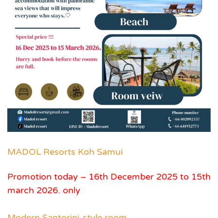
MADOL Resorts Koh Samui
Promotion today – 16th December 2025 to 15th
march 2026. only
Modern Santorini-style room