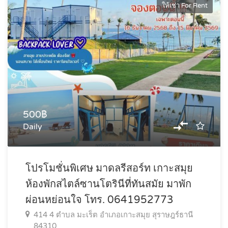
ให้เช่า For Rent
500฿
Daily
โปรโมชั่นพิเศษ มาดลรีสอร์ท เกาะสมุย
ห้องพักสไตล์ซานโตรินีที่ทันสมัย มาพัก
ผ่อนหย่อนใจ โทร. 0641952773
414 4 ตำบล มะเร็ต อำเภอเกาะสมุย สุราษฎร์ธานี
84310