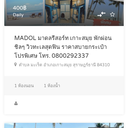
400฿
Daily
MADOL มาดลรีสอร์ท เกาะสมุย พักผ่อน
ชิลๆ วิวทะเลสุดฟิน ราคาสบายกระเป๋า
โปรพิเศษ โทร. 0800292337
ตำบล มะเร็ต อำเภอเกาะสมุย สุราษฎร์ธานี 84310
1
ห้องนอน
1
ห้องน้ำ