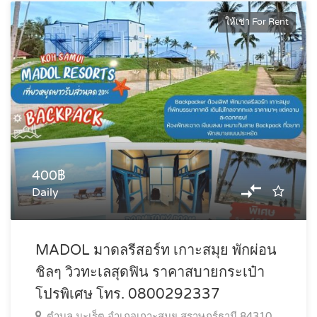
ให้เช่า For Rent
400฿
Daily
MADOL มาดลรีสอร์ท เกาะสมุย พักผ่อน
ชิลๆ วิวทะเลสุดฟิน ราคาสบายกระเป๋า
โปรพิเศษ โทร. 0800292337
ตำบล มะเร็ต อำเภอเกาะสมุย สุราษฎร์ธานี 84310