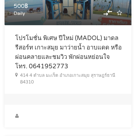
500฿
Daily
โปรโมชั่น พิเศษ ปีใหม่ (MADOL) มาดล
รีสอร์ท เกาะสมุย มาว่ายนํ้า อาบแดด หรือ
ผ่อนคลายและชมวิว พักผ่อนหย่อนใจ
โทร. 0641952773
414 4 ตำบล มะเร็ต อำเภอเกาะสมุย สุราษฎร์ธานี
84310