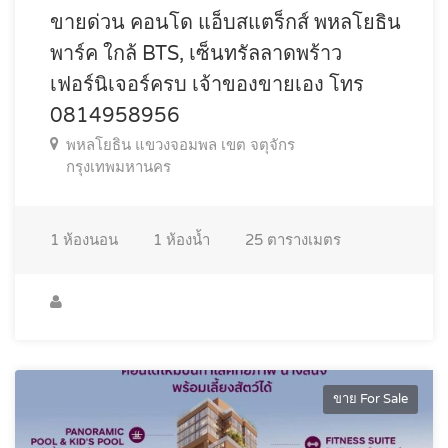
ขายด่วน คอนโด แอ็บสแตร็กส์ พหลโยธิน
พาร์ค ใกล้ BTS, เซ็นทรัลลาดพร้าว
เฟอร์นิเจอร์ครบ เจ้าของขายเอง โทร
0814958956
พหลโยธิน แขวงจอมพล เขต จตุจักร
กรุงเทพมหานคร
1
ห้องนอน
1
ห้องน้ำ
25
ตารางเมตร
ขาย For Sale