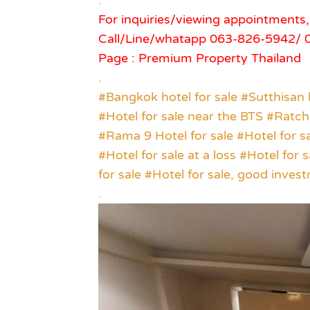
.
For inquiries/viewing appointment
Call/Line/whatapp 063-826-5942/
Page : Premium Property Thailand
.
#Bangkok hotel for sale #Sutthisan 
#Hotel for sale near the BTS #Ratch
#Rama 9 Hotel for sale #Hotel for sa
#Hotel for sale at a loss #Hotel fo
for sale #Hotel for sale, good inves
.