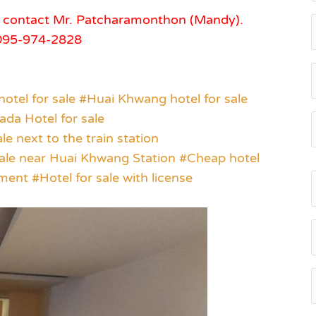
s, contact Mr. Patcharamonthon (Mandy).
 095-974-2828
hotel for sale #Huai Khwang hotel for sale
ada Hotel for sale
le next to the train station
r sale near Huai Khwang Station #Cheap hotel
tment #Hotel for sale with license