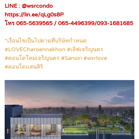
LINE : @wsrcondo
https://lin.ee/qLg0s8P
โทร 065-5639565 / 065-4496399/093-1681685
*เงื่อนไขเป็นไปตามที่บริษัทกำหนด
#LOVECharoennakhon #เลิฟเจริญนคร
#คอนโดใหม่เจริญนคร #Sansiri #wsrlove
#คอนโดแสนสิริ