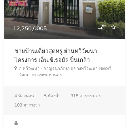
12,750,000฿
ขายบ้านเดี่ยวสุดหรู ย่านทวีวัฒนา
โครงการ เอ็น.ซี.รอยัล ปิ่นเกล้า
ถ.ทวีวัฒนา - กาญจนาภิเษก แขวงทวีวัฒนา เขตทวี
วัฒนา กรุงเทพมหานคร
4
ห้องนอน
5
ห้องน้ำ
318
ตารางเมตร
103
ตารางวา