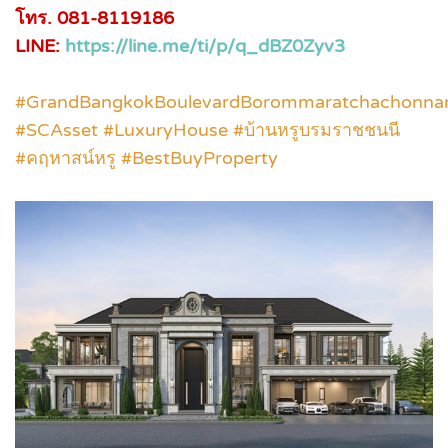
โทร. 081-8119186
LINE:
https://line.me/ti/p/q_dBZ0Zyv3
#GrandBangkokBoulevardBorommaratchachonna
#SCAsset #LuxuryHouse #บ้านหรูบรมราชชนนี
#คฤหาสน์หรู #BestBuyProperty