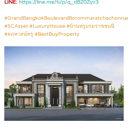
LINE:
https://line.me/ti/p/q_dBZ0Zyv3
#GrandBangkokBoulevardBorommaratchachonna
#SCAsset #LuxuryHouse #บ้านหรูบรมราชชนนี
#คฤหาสน์หรู #BestBuyProperty