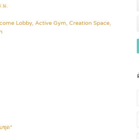
.ม.
Welcome Lobby, Active Gym, Creation Space,
n
บชุด*