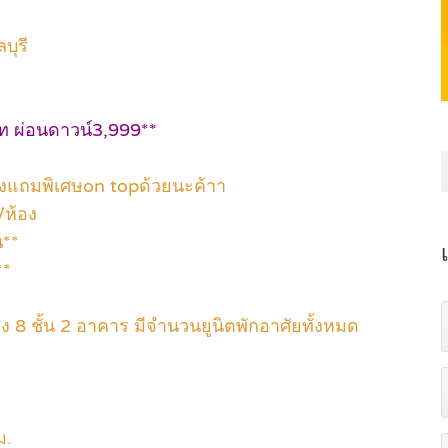
บุรี
ท ผ่อนดาวน์3,999**
องแถมพิเศษon topด้วยนะค้าา
/ห้อง
น**
**
ง 8 ชั้น 2 อาคาร มีจำนวนยูนิตพักอาศัยทั้งหมด
ม.