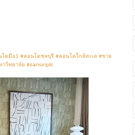
ดมือ1 #คอนโดชลบุรี #คอนโดใกล้ทะเล #ขาย
วิทยาลัย #sansiriplc