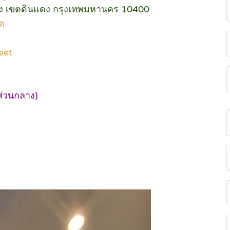
นแดง เขตดินแดง กรุงเทพมหานคร 10400
็ต
eet
ส่วนกลาง)