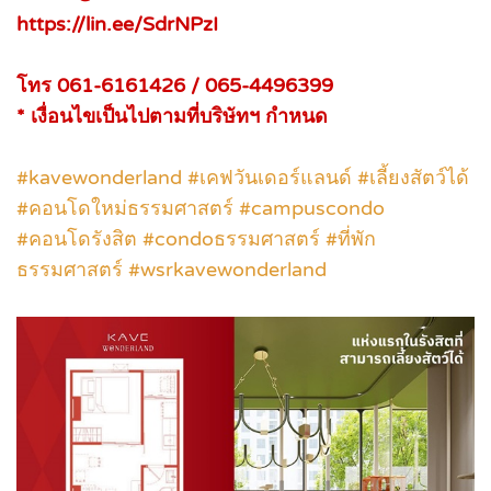
https://lin.ee/SdrNPzI
โทร 061-6161426 / 065-4496399
* เงื่อนไขเป็นไปตามที่บริษัทฯ กำหนด
#kavewonderland #เคฟวันเดอร์แลนด์ #เลี้ยงสัตว์ได้
#คอนโดใหม่ธรรมศาสตร์ #campuscondo
#คอนโดรังสิต #condoธรรมศาสตร์ #ที่พัก
ธรรมศาสตร์ #wsrkavewonderland