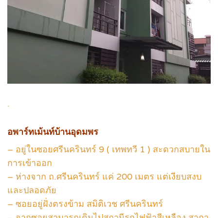
.
อพาร์ทเม้นท์บ้านอุดมพร
– อยู่ในซอยศรีนครินทร์ 9 ( เทพทวี 1 ) สะดวกสบายใน
การเข้าออก
– ห่างจาก ถ.ศรีนครินทร์ แค่ 200 เมตร แต่เงียบสงบ
และปลอดภัย
– ซอยอยู่ฝั่งตรงข้าม สมิติเวช ศรีนครินทร์
– จากซอยสามารถเดินไปสถานีรถไฟฟ้าสีเหลือง สาถา