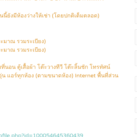
นี้ยังมีห้องว่างให้เช่า (โดยปกติเต็มตลอด)
ระมาณ รวมระเบียง)
ระมาณ รวมระเบียง)
่นอน ตู้เสื้อผ้า โต๊ะวางทีวี โต๊ะลิ้นชัก โทรทัศน์
อุ่น แอร์ทุกห้อง (ตามขนาดห้อง) Internet พื้นที่ส่วน
rofile.php?id=100054645360439