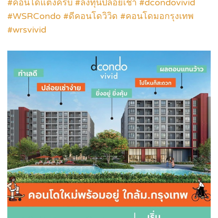
#คอนโดแต่งครบ #ลงทุนปล่อยเช่า #dcondovivid
#WSRCondo #ดีคอนโดวิวิด #คอนโดมอกรุงเทพ
#wrsvivid