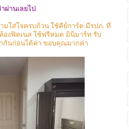
อย่าผ่านเลยไป
ส่ใจครบถ้วน ใช้คีย์การ์ด มีรปภ. ที่
ห้องฟิตเนส ใช้ฟรีหมด มินิมาร์ท รับ
ากันก่อนได้ค่า ขอบคุณมากค่า