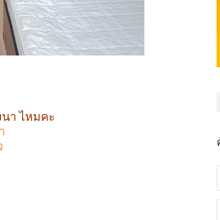
ย
งนา
ไหมคะ
า
ว