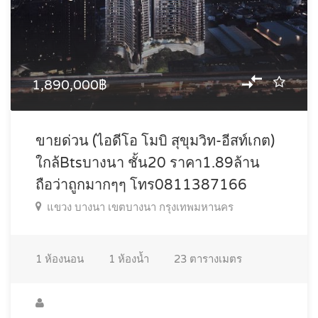
1,890,000฿
ขายด่วน (ไอดีโอ โมบิ สุขุมวิท-อีสท์เกต)
ใกล้Btsบางนา ชั้น20 ราคา1.89ล้าน
ถือว่าถูกมากๆๆ โทร0811387166
แขวง บางนา เขตบางนา กรุงเทพมหานคร
1
ห้องนอน
1
ห้องน้ำ
23
ตารางเมตร