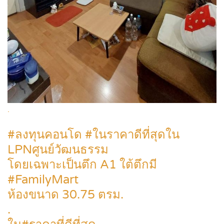
.
#ลงทุนคอนโด #ในราคาดีที่สุดใน
LPNศูนย์วัฒนธรรม
โดยเฉพาะเป็นตึก A1 ใต้ตึกมี
#FamilyMart
ห้องขนาด 30.75 ตรม.
.