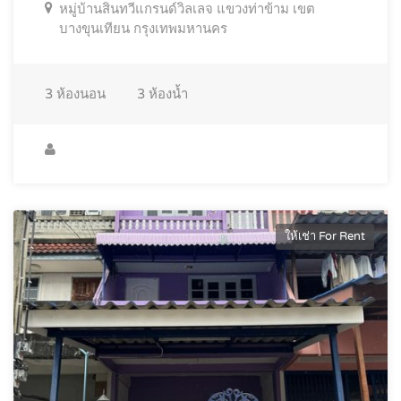
หมู่บ้านสินทวีแกรนด์วิลเลจ แขวงท่าข้าม เขต
บางขุนเทียน กรุงเทพมหานคร
3
ห้องนอน
3
ห้องน้ำ
ให้เช่า For Rent