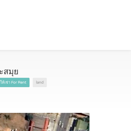
าะสมุย
ให้เช่า For Rent
land