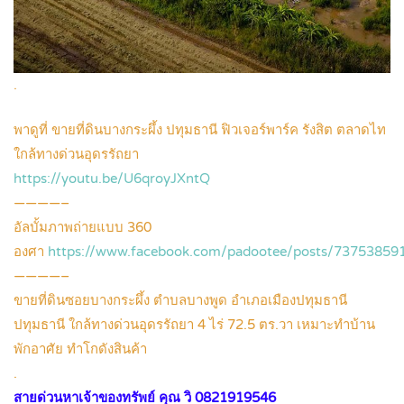
.
พาดูที่ ขายที่ดินบางกระผึ้ง ปทุมธานี ฟิวเจอร์พาร์ค รังสิต ตลาดไท
ใกล้ทางด่วนอุดรรัถยา
https://youtu.be/U6qroyJXntQ
————–
อัลบั้มภาพถ่ายแบบ 360
องศา
https://www.facebook.com/padootee/posts/73753859
————–
ขายที่ดินซอยบางกระผึ้ง ตำบลบางพูด อำเภอเมืองปทุมธานี
ปทุมธานี ใกล้ทางด่วนอุดรรัถยา 4 ไร่ 72.5 ตร.วา เหมาะทำบ้าน
พักอาศัย ทำโกดังสินค้า
.
สายด่วนหาเจ้าของทรัพย์ คุณ วิ 0821919546