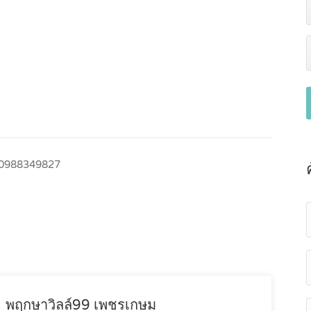
0988349827
พฤกษาวิลล์99 เพชรเกษม