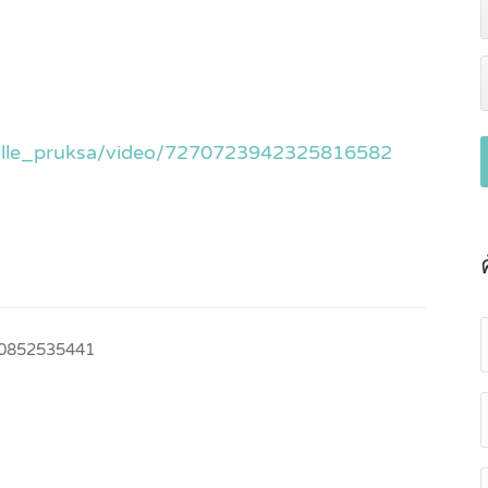
ville_pruksa/video/7270723942325816582
0852535441