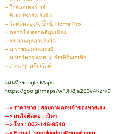
– ใกล้มอเตอร์เวย์
– ฟิเจอร์พาร์ค รังสิต
– โลตัสคลอง4, บิ๊กซี, Home Pro
– ตลาดไท ตลาดสี่มุมเมือง
– รร.สวนกุหลาบรังสิต
– ม.ราชมงคลคลอง6
– ม.นอร์ทกรุงเทพ, ม.อีสเทิร์นเอเชีย
– สวนสนุกดรีมเวิลด์
.
แผนที่ Google Maps :
https://goo.gl/maps/wFJH8ja2E9y4Kzrv9
.
—> ราคาขาย : สอบถามตรงเจ้าของขายเอง
—> สนใจติดต่อ : ณิตา
—> โทร : 062-148-9540
—> E-mail : songkiadnu@gmail.com