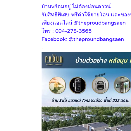
บ้านพร้อมอยู่ ไม่ต้องผ่อนดาวน์
รับสิทธิพิเศษ ฟรีค่าใช้จ่ายโอน และขอ
เพียงแอดไลน์ @theproudbangsaen
โทร : 094-278-3565
Facebook: @theproundbangsaen
.