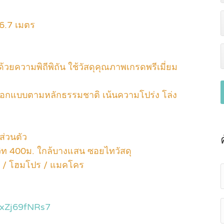
6.7 เมตร
ด้วยความพิถีพิถัน ใช้วัสดุคุณภาพเกรดพรีเมี่ยม
ออกแบบตามหลักธรรมชาติ เน้นความโปร่ง โล่ง
ส่วนตัว
ิท 400ม. ใกล้บางแสน ซอยไทวัสดุ
ักร / โฮมโปร / แมคโคร
TxZj69fNRs7