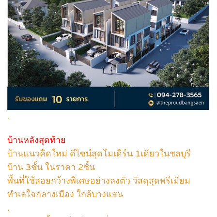
.
บ้านหลังสุดท้าย
บ้านแนวคิดใหม่ ดีไซน์สุดโมเดิร์น 1เดียวในชลบุรี
บ้าน 3ชั้น ในราคา 2ชั้น
พื้นที่ใช้สอยกว้างพิเศษอย่างลงตัว วัสดุสุดพรีเมี่ยม
ทำเลใจกลางเมือง ใกล้บางแสน
.