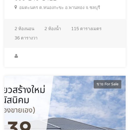
อมตะนคร ต.หนองกะขะ อ.พานทอง จ.ชลบุรี
2
ห้องนอน
2
ห้องน้ำ
115
ตารางเมตร
36
ตารางวา
ขาย For Sale