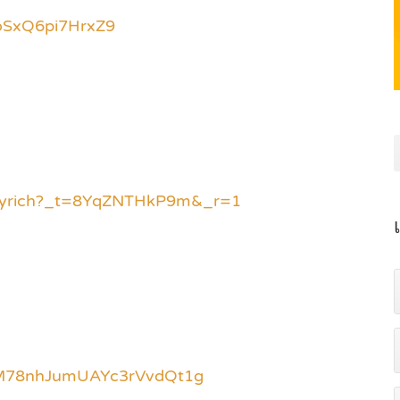
awoSxQ6pi7HrxZ9
ppyrich?_t=8YqZNTHkP9m&_r=1
CJM78nhJumUAYc3rVvdQt1g