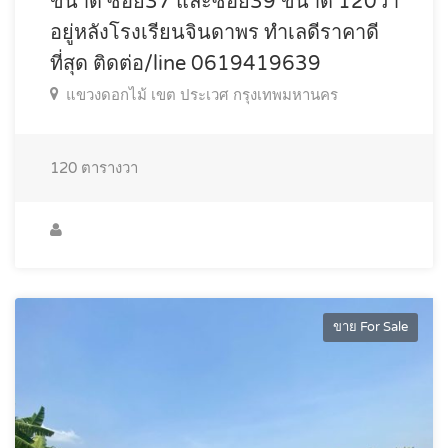
ขนาด ซอย37 และซอย39 ขนาด 120วา
อยู่หลังโรงเรียนจินดาพร ทำเลดีราคาดี
ที่สุด ติดต่อ/line 0619419639
แขวงดอกไม้ เขต ประเวศ กรุงเทพมหานคร
120
ตารางวา
ขาย For Sale