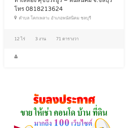
ทำเลทอง ศุขประยูร – พนัสนิคม จ.ชลบุรี
โทร 0818213624
ตำบล โคกเพลาะ อำเภอพนัสนิคม ชลบุรี
12
ไร่
3
งาน
71
ตารางวา