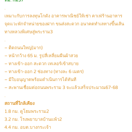
.
เหมาะกับการลงทุนโกดัง อาคารพาณิชย์ให้เช่า คาเฟ่ร้านอาหาร
จุดแวะพักจำหน่ายของฝาก ขนส่งสะดวก อนาคตทำเลทางขึ้นเส้น
ทางหลวงพิเศษสู่พระราม3
.
– ติดถนนใหญ่(มาก)
– หน้ากว้าง 65 ม. รูปสี่เหลี่ยมผืนผ้าสวย
– ทางเข้า-ออก สะดวก เทเลอร์เข้าสบาย
– ทางเข้า-ออก 2 ช่องทาง (ทางละ 6 เมตร)
– มีใบอนุญาตพร้อมดำเนินการได้ทันที
– สะพานเชื่อมต่อถนนพระราม 3 จะแล้วเสร็จประมาณ67-68
.
สถานที่ใกล้เคียง
1.8 กม. ดูโฮมพระราม2
3.2 กม. โรงพยาบาลบ้านแพ้ว2
4.4 กม. อบต.บางกระเจ้า