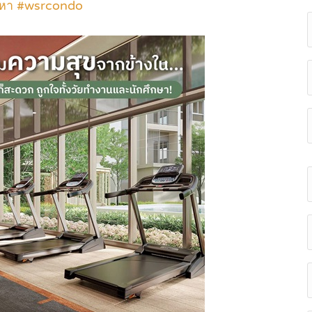
งหา #wsrcondo