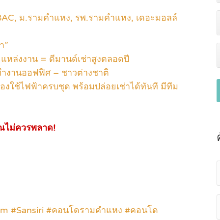
AC, ม.รามคำแหง, รพ.รามคำแหง, เดอะมอลล์
่า”
แหล่งงาน = ดีมานด์เช่าสูงตลอดปี
คนทำงานออฟฟิศ – ชาวต่างชาติ
รื่องใช้ไฟฟ้าครบชุด พร้อมปล่อยเช่าได้ทันที มีทีม
่คุณไม่ควรพลาด!
lm #Sansiri #คอนโดรามคำแหง #คอนโด