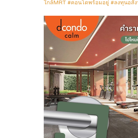
ใกล้MRT #คอนโดพร้อมอยู่ #ลงทุนอสั