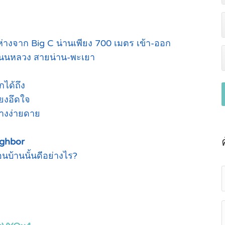
ต
 ห่างจาก Big C น่านเพียง 700 เมตร เข้า-ออก
ถนนหลวง สายน่าน-พะเยา
กได้ถึง
ยงอึดใจ
่างง่ายดาย
ighbor
่อนบ้านนั้นดีอย่างไร?