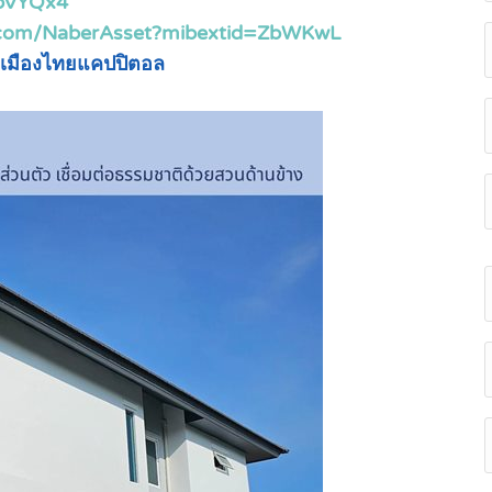
SpVYQx4
.com/NaberAsset?mibextid=ZbWKwL
เมืองไทยแคปปิตอล