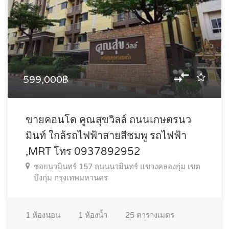
599,000฿
ขายคอนโด คูณสุขวิลล์ ถนนเกษตรนว
มินท์ ใกล้รถไฟฟ้าสายสีชมพู รถไฟฟ้า
,MRT โทร 0937892952
ซอยนวมินทร์ 157 ถนนนวมินทร์ แขวงคลองกุ่ม เขต
บึงกุ่ม กรุงเทพมหานคร
1
ห้องนอน
1
ห้องน้ำ
25
ตารางเมตร