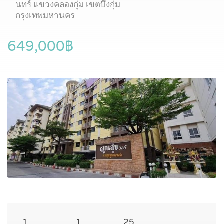
นทร์ แขวงคลองกุ่ม เขตบึงกุ่ม
กรุงเทพมหานคร
649,000฿
1
1
25