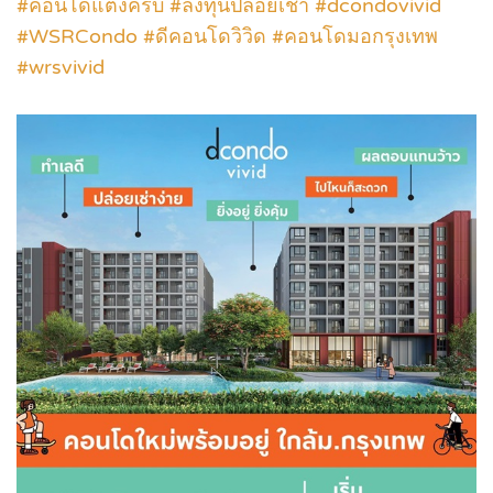
#คอนโดแต่งครบ #ลงทุนปล่อยเช่า #dcondovivid
#WSRCondo #ดีคอนโดวิวิด #คอนโดมอกรุงเทพ
#wrsvivid