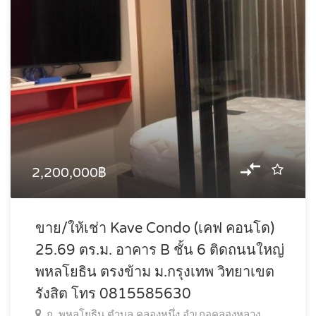
2,200,000฿
ขาย/ให้เช่า Kave Condo (เคฟ คอนโด)
25.69 ตร.ม. อาคาร B ชั้น 6 ติดถนนใหญ่
พหลโยธิน ตรงข้าม ม.กรุงเทพ วิทยาเขต
รังสิต โทร 0815585630
ถ. พหลโยธิน ตำบล คลองหนึ่ง อำเภอคลองหลวง