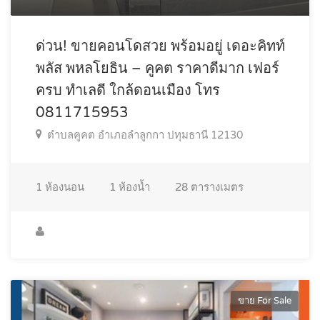
ด่วน! ขายคอนโดสวย พร้อมอยู่ เดอะคิทท์
พลัส พหลโยธิน – คูคต ราคาดีมาก เฟอร์
ครบ ทำเลดี ใกล้ดอนเมือง โทร
0811715953
ตำบลคูคต อำเภอลำลูกกา ปทุมธานี 12130
1
ห้องนอน
1
ห้องน้ำ
28
ตารางเมตร
ขาย For Sale