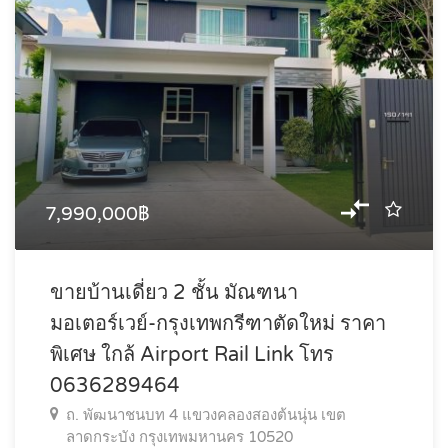
7,990,000฿
ขายบ้านเดี่ยว 2 ชั้น มัณฑนา
มอเตอร์เวย์-กรุงเทพกรีฑาตัดใหม่ ราคา
พิเศษ ใกล้ Airport Rail Link โทร
0636289464
ถ. พัฒนาชนบท 4 แขวงคลองสองต้นนุ่น เขต
ลาดกระบัง กรุงเทพมหานคร 10520