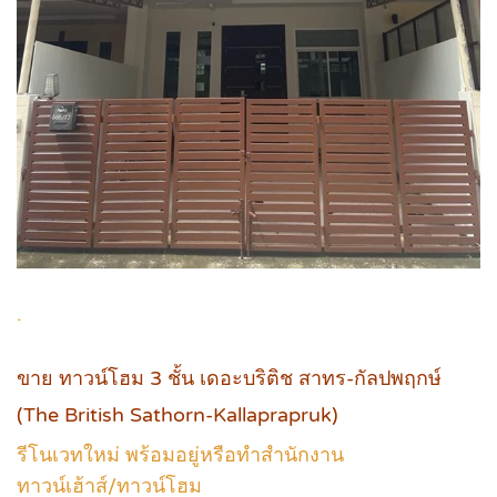
.
ขาย ทาวน์โฮม 3 ชั้น เดอะบริติช สาทร-กัลปพฤกษ์
(The British Sathorn-Kallaprapruk)
รีโนเวทใหม่ พร้อมอยู่หรือทำสำนักงาน
ทาวน์เฮ้าส์/ทาวน์โฮม