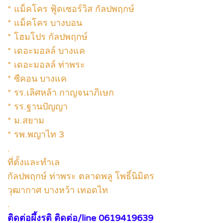
* แม็คโคร ฟู้ดเซอร์วิส กัลปพฤกษ์
* แม็คโคร บางบอน
* โฮมโปร กัลปพฤกษ์
* เดอะมอลล์ บางแค
* เดอะมอลล์ ท่าพระ
* ซีคอน บางแค
* รร.เลิศหล้า กาญจนาภิเษก
* รร.ฐานปัญญา
* ม.สยาม
* รพ.พญาไท 3
.
ที่ตั้งและทำเล
กัลปพฤกษ์ ท่าพระ ตลาดพลู โพธิ์นิมิตร
วุฒากาศ บางหว้า เทอดไท
.
ติดต่อผึ้งรติ ติดต่อ/line 0619419639